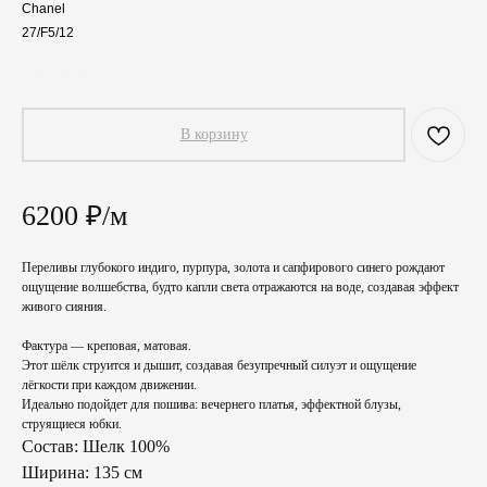
Chanel
27/F5/12
620,00
₽
В корзину
6200 ₽/м
Переливы глубокого индиго, пурпура, золота и сапфирового синего рождают
ощущение волшебства, будто капли света отражаются на воде, создавая эффект
живого сияния.
Фактура — креповая, матовая.
Этот шёлк струится и дышит, создавая безупречный силуэт и ощущение
лёгкости при каждом движении.
Идеально подойдет для пошива: вечернего платья, эффектной блузы,
струящиеся юбки.
Состав: Шелк 100%
Ширина: 135 см