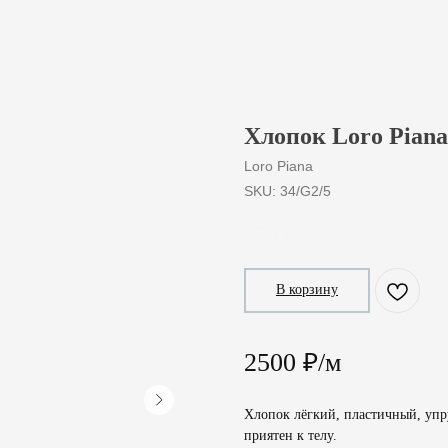
Хлопок Loro Piana
Loro Piana
SKU:
34/G2/5
250
₽
/
10 cm
В корзину
2500 ₽/м
Хлопок лёгкий, пластичный, упру
приятен к телу.