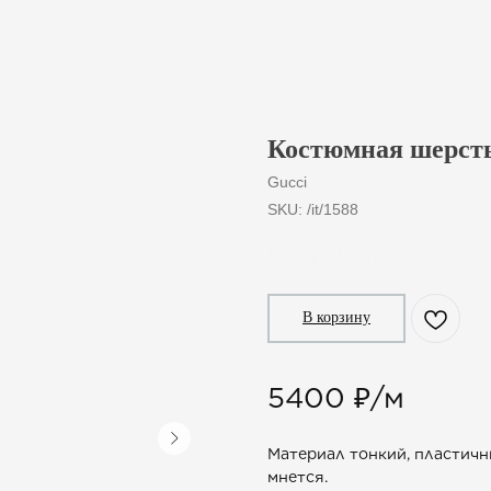
Костюмная шерсть
Gucci
SKU:
/it/1588
540
₽
/
10 cm
В корзину
5400 ₽/м
Материал тонкий, пластичны
мнется.