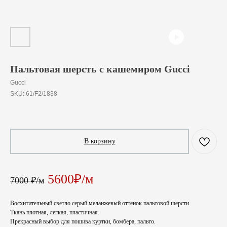
Пальтовая шерсть с кашемиром Gucci
Gucci
SKU:
61/F2/1838
560
₽
/
10 cm
В корзину
5600₽/м
7000 ₽/м
Восхитительный светло серый меланжевый оттенок пальтовой шерсти.
Ткань плотная, легкая, пластичная.
Прекрасный выбор для пошива куртки, бомбера, пальто.