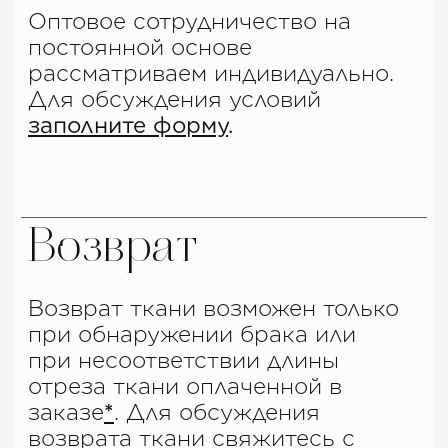
Не нашли ответ
на свой вопрос?
Заполните форму, и мы с
радостью ответим удобным
для вас способом
Имя
Телефон
+7
Каким способом с вами удобнее
связаться?
Звонок