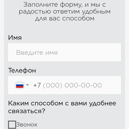
ИП Ильинский А. Н.
ИНН: 602701315175
ОГРНИП: 325390000086895
Каталог
Все ткани
Фурнитура
Аксессуары
О салоне
История бренда
Отзывы
Контакты
Информация