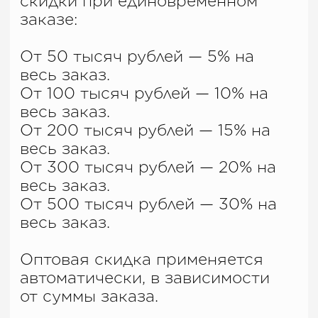
Для обсуждения условий
заполните форму
.
Возврат
Возврат ткани возможен только
при обнаружении брака или
при несоответствии длины
отреза ткани оплаченной в
заказе
*
. Для обсуждения
возврата ткани свяжитесь с
нами удобным для вас
способом в течение 14 дней со
дня получения заказа.