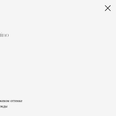
tino
жевом оттенке
дежды